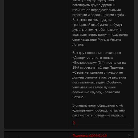
поговорить друг с другом и
извиниться перед остальными
игроками и болельщиками клуба.
Без этого ни команда, ни
тренерский штаб даже не будут
думать о том, чтобы позволить
вратарям вернуться», - подытожил
свое наказание Мигель Анхель
Лотина.
Без двух основных голкиперов
«Депор» уступил в гостях
«Вильярреалу» (3:4) и остался на
19-й строчке в таблице Примеры.
«Столь неприятная ситуация не
должна отвлекать нас от решения
поставленных задач. Особенно
учитывая не самое лучшее
положение клуба», - заключил
Лотина.
В специальном обращении клуб
«Депортиво» пообещал отдельно
рассмотреть поведение игроков.
0
2
Поделиться
2008-01-16