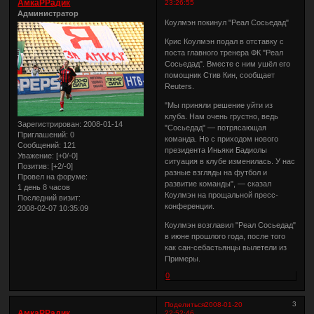
АмкаРРадик
23:26:55
Администратор
Коулмэн покинул "Реал Сосьедад"
Крис Коулмэн подал в отставку с
поста главного тренера ФК "Реал
Сосьедад". Вместе с ним ушёл его
помощник Стив Кин, сообщает
Reuters.
"Мы приняли решение уйти из
клуба. Нам очень грустно, ведь
Зарегистрирован
: 2008-01-14
"Сосьедад" — потрясающая
Приглашений:
0
команда. Но с приходом нового
Сообщений:
121
президента Иньяки Бадиолы
Уважение:
[+0/-0]
ситуация в клубе изменилась. У нас
Позитив:
[+2/-0]
разные взгляды на футбол и
Провел на форуме:
развитие команды", — сказал
1 день 8 часов
Коулмэн на прощальной пресс-
Последний визит:
конференции.
2008-02-07 10:35:09
Коулмэн возглавил "Реал Сосьедад"
в июне прошлого года, после того
как сан-себастьянцы вылетели из
Примеры.
0
3
Поделиться
2008-01-20
АмкаРРадик
22:52:46