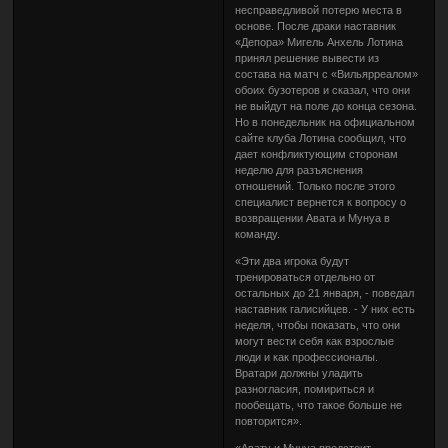
несправедливой потерю места в
основе. После драки наставник
«Депора» Мигель Анхель Лотина
принял решение вывести из
состава на матч с «Вильярреалом»
обоих бузотеров и сказал, что они
не выйдут на поле до конца сезона.
Но в понедельник на официальном
сайте клуба Лотина сообщил, что
дает конфликтующим сторонам
неделю для разъяснения
отношений. Только после этого
специалист вернется к вопросу о
возвращении Авата и Мунуа в
команду.
«Эти два игрока будут
тренироваться отдельно от
остальных до 21 января, - поведал
наставник галисийцев. - У них есть
неделя, чтобы показать, что они
могут вести себя как взрослые
люди и как профессионалы.
Вратари должны уладить
разногласия, помириться и
пообещать, что такое больше не
повторится».
«Авату и Мунуа предстоит