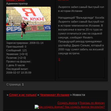
Администратор
Льоренте забил самый быстрый гол
в истории Испании
Нападающий "Вальядолида" Хосеба
Льоренте забил самый быстрый гол
в истории чемпионатов Испании. В
воскресенье в матче 20-го тура он
сумел отличиться уже на седьмой
секунде, сообщает Reuters.
Предыдущий рекорд принадлежал
Зарегистрирован
: 2008-01-14
уругвайцу Дарио Сильве, который в
Приглашений:
0
2000 году сумел забить на восьмой
Сообщений:
121
секунде встречи.
Уважение:
[+0/-0]
Позитив:
[+2/-0]
0
Провел на форуме:
1 день 8 часов
Последний визит:
2008-02-07 10:35:09
Страница:
1
»
Спорт и не только!
»
Чемпионат Испании
»
Новости
Создать форум
|
Помощь по форуму