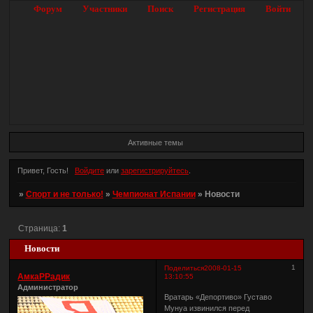
Форум
Участники
Поиск
Регистрация
Войти
Активные темы
Привет, Гость!
Войдите
или
зарегистрируйтесь
.
»
Спорт и не только!
»
Чемпионат Испании
»
Новости
Страница:
1
Новости
1
Поделиться
2008-01-15
АмкаРРадик
13:10:55
Администратор
Вратарь «Депортиво» Густаво
Мунуа извинился перед