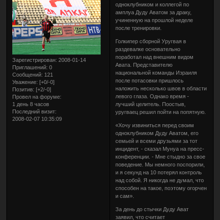
одноклубником и коллегой по
амплуа Дуду Аватом за драку,
учиненную на прошлой неделе
после тренировки.
Голкипер сборной Уругвая в
раздевалке основательно
поработал над внешним видом
Зарегистрирован
: 2008-01-14
Авата. Представителю
Приглашений:
0
национальной команды Израиля
Сообщений:
121
после потасовки пришлось
Уважение:
[+0/-0]
наложить несколько швов в области
Позитив:
[+2/-0]
левого глаза. Однако время -
Провел на форуме:
1 день 8 часов
лучший целитель. Поостыв,
Последний визит:
уругваец решил пойти на попятную.
2008-02-07 10:35:09
«Хочу извиниться перед своим
одноклубником Дуду Аватом, его
семьей и всеми друзьями за тот
инцидент, - сказал Мунуа на пресс-
конференции. - Мне стыдно за свое
поведение. Мы немного поспорили,
и я секунд на 10 потерял контроль
над собой. Я никогда не думал, что
способен на такое, поэтому огорчен
и сам».
За день до стычки Дуду Ават
заявил, что считает