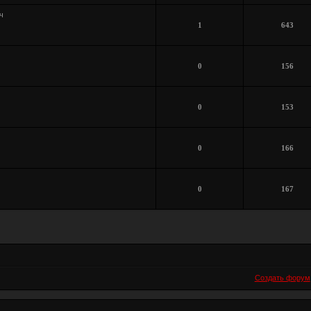
ч
1
643
0
156
0
153
0
166
0
167
Создать форум