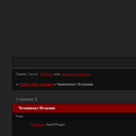
Привет, Гость!
Войдите
или
зарегистрируйтесь
.
»
Спорт и не только!
»
Чемпионат Испании
Страница:
1
Чемпионат Испании
Тема
Новости
АмкаРРадик