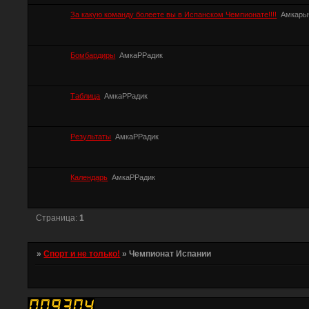
За какую команду болеете вы в Испанском Чемпионате!!!!
Амкары
Бомбардиры
АмкаРРадик
Таблица
АмкаРРадик
Результаты
АмкаРРадик
Календарь
АмкаРРадик
Страница:
1
»
Спорт и не только!
»
Чемпионат Испании