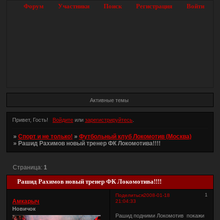
Форум
Участники
Поиск
Регистрация
Войти
Активные темы
Привет, Гость!
Войдите
или
зарегистрируйтесь
.
»
Спорт и не только!
»
Футбольный клуб Локомотив (Москва)
»
Рашид Рахимов новый тренер ФК Локомотива!!!!
Страница:
1
Рашид Рахимов новый тренер ФК Локомотива!!!!
1
Поделиться
2008-01-18
Амкарыч
21:04:33
Новичок
Рашид подними Локомотив покажи