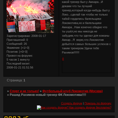
какой тренер был у Амкара...И
докажи что ты лучший
тренер,который когда-нибудь был у
Локо...сделай так чтобы не только
табой гордились балельщики
Локомотива,но и балельщики
Амкара...Нам конечно обидно что
ты ушёл,но мы никогда не
забудим,что ты зделал для команы
Зарегистрирован
: 2008-01-17
Приглашений:
0
Амкар...Я верю,что Локомотив
Сообщений:
26
добьётся самых больших успехов с
Уважение:
[+1/-0]
таким тренером.Удачи тебе
Позитив:
[+0/-0]
Рахимов!!!!!!!
Провел на форуме:
0
5 часов 1 минуту
Последний визит:
2008-01-21 01:51:56
Страница:
1
»
Спорт и не только!
»
Футбольный клуб Локомотив (Москва)
»
Рашид Рахимов новый тренер ФК Локомотива!!!!
Создать форум
|
Помощь по форуму