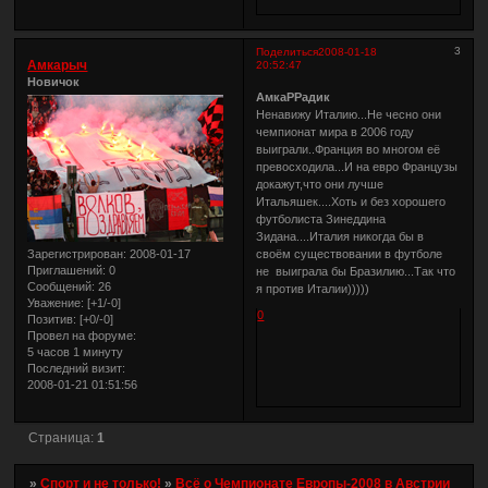
3
Поделиться
2008-01-18
Амкарыч
20:52:47
Новичок
АмкаРРадик
Ненавижу Италию...Не чесно они
чемпионат мира в 2006 году
выиграли..Франция во многом её
превосходила...И на евро Французы
докажут,что они лучше
Итальяшек....Хоть и без хорошего
футболиста Зинеддина
Зидана....Италия никогда бы в
своём существовании в футболе
Зарегистрирован
: 2008-01-17
Приглашений:
0
не выиграла бы Бразилию...Так что
Сообщений:
26
я против Италии)))))
Уважение:
[+1/-0]
0
Позитив:
[+0/-0]
Провел на форуме:
5 часов 1 минуту
Последний визит:
2008-01-21 01:51:56
Страница:
1
»
Спорт и не только!
»
Всё о Чемпионате Европы-2008 в Австрии