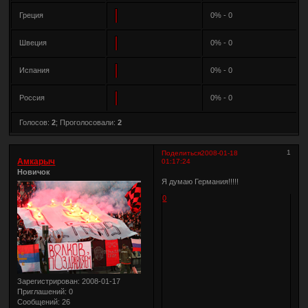
Греция
0% - 0
Швеция
0% - 0
Испания
0% - 0
Россия
0% - 0
Голосов:
2
;
Проголосовали:
2
1
Поделиться
2008-01-18
Амкарыч
01:17:24
Новичок
Я думаю Германия!!!!!
0
Зарегистрирован
: 2008-01-17
Приглашений:
0
Сообщений:
26