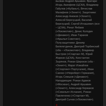
вызван Андрей Аршавин. Вратари:
Игорь Акинфеев (ЦСКА), Владимир
Габулов («Кубань»), Вячеслав
Малафеев («Зенит»). Защитники:
Александр Анюков («Зенит»),
Алексей Березуцкий, Василий
Березуцкий, Сергей Игнашевич (все
– ЦСКА), Ренат Янбаев
(«Локомотив»), Денис Колодин
(«Динамо»), Иван Таранов
(«Крылья Советов»).
Полузащитники: Динияр
Билялетдинов, Дмитрий Торбинский
(оба – «Локомотив»), Владимир
Быстров («Спартак» М), Юрий
Жирков (ЦСКА), Константин
Зырянов, Роман Широков (оба -
«Зенит»), Марат Измайлов
(«Спортинг» Португалия), Иван
Саенко («Нюрнберг» Германия),
Игорь Семшов («Динамо»).
Нападающие: Роман Адамов
(«Москва»), Андрей Аршавин
(«Зенит»), Александр Кержаков
(«Севилья» Испания), Роман
Павлюченко («Спартак» М),
Дмитрий Сычев («Локомотив»).
0