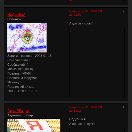
3
Поделиться
2008-01-18
НаДюШкА
23:01:50
Новичок
А где Быстров?!
0
Зарегистрирован
: 2008-01-15
Приглашений:
0
Сообщений:
4
Уважение:
[+0/-0]
Позитив:
[+0/-0]
Провел на форуме:
26 минут
Последний визит:
2008-01-20 15:17:33
4
Поделиться
2008-01-18
АмкаРРадик
23:31:18
Администратор
НаДюШкА
А он нах не нужен
0