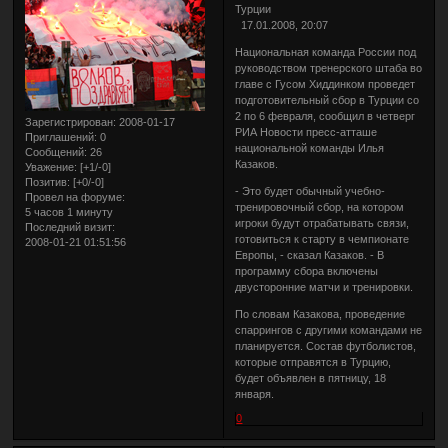
Турции
17.01.2008, 20:07
Национальная команда России под
руководством тренерского штаба во
главе с Гусом Хиддинком проведет
подготовительный сбор в Турции со
2 по 6 февраля, сообщил в четверг
Зарегистрирован
: 2008-01-17
РИА Новости пресс-атташе
Приглашений:
0
национальной команды Илья
Сообщений:
26
Казаков.
Уважение:
[+1/-0]
Позитив:
[+0/-0]
- Это будет обычный учебно-
Провел на форуме:
тренировочный сбор, на котором
5 часов 1 минуту
игроки будут отрабатывать связи,
Последний визит:
готовиться к старту в чемпионате
2008-01-21 01:51:56
Европы, - сказал Казаков. - В
программу сбора включены
двусторонние матчи и тренировки.
По словам Казакова, проведение
спаррингов с другими командами не
планируется. Состав футболистов,
которые отправятся в Турцию,
будет объявлен в пятницу, 18
января.
0