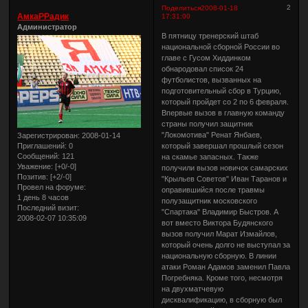
2
Поделиться
2008-01-18
АмкаРРадик
17:31:00
Администратор
В пятницу тренерский штаб
национальной сборной России во
главе с Гусом Хиддинком
обнародовал список 24
футболистов, вызванных на
подготовительный сбор в Турцию,
который пройдет со 2 по 6 февраля.
Впервые вызов в главную команду
страны получил защитник
"Локомотива" Ренат Янбаев,
Зарегистрирован
: 2008-01-14
Приглашений:
0
который завершал прошлый сезон
Сообщений:
121
на скамье запасных. Также
Уважение:
[+0/-0]
получили вызов новичок самарских
Позитив:
[+2/-0]
"Крыльев Советов" Иван Таранов и
Провел на форуме:
оправившийся после травмы
1 день 8 часов
полузащитник московского
Последний визит:
"Спартака" Владимир Быстров. А
2008-02-07 10:35:09
вот вместо Виктора Будянского
вызов получил Марат Измайлов,
который очень долго не выступал за
национальную сборную. В линии
атаки Роман Адамов заменил Павла
Погребняка. Кроме того, несмотря
на двухматчевую
дисквалификацию, в сборную был