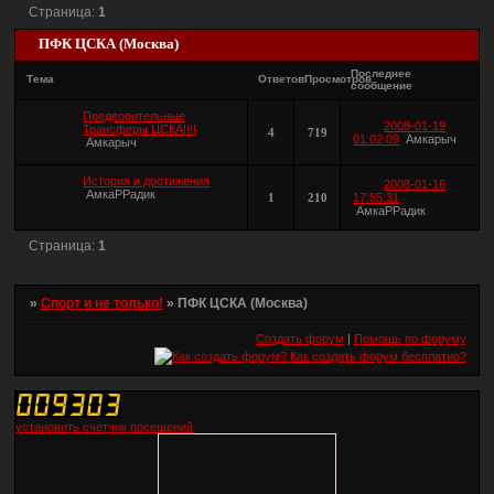
Страница:
1
ПФК ЦСКА (Москва)
Последнее
Тема
Ответов
Просмотров
сообщение
Предворительные
2008-01-19
Трансферы ЦСКА!!!!
4
719
01:02:09
Амкарыч
Амкарыч
История и достижения
2008-01-16
АмкаРРадик
1
210
17:55:31
АмкаРРадик
Страница:
1
»
Спорт и не только!
»
ПФК ЦСКА (Москва)
Создать форум
|
Помощь по форуму
установить счетчик посещений