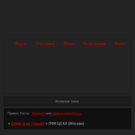
Форум
Участники
Поиск
Регистрация
Войти
Активные темы
Привет, Гость!
Войдите
или
зарегистрируйтесь
.
»
Спорт и не только!
»
ПФК ЦСКА (Москва)