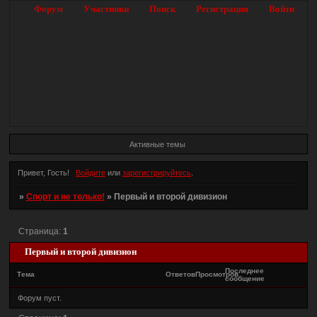
Форум
Участники
Поиск
Регистрация
Войти
Активные темы
Привет, Гость!
Войдите
или
зарегистрируйтесь
.
»
Спорт и не только!
»
Первый и второй дивизион
Страница:
1
Первый и второй дивизион
Последнее
Тема
Ответов
Просмотров
сообщение
Форум пуст.