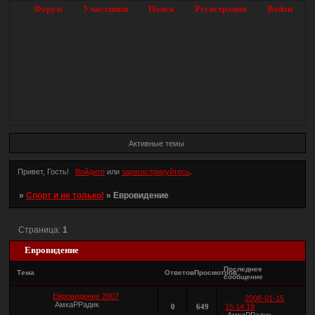
Форум
Участники
Поиск
Регистрация
Войти
Активные темы
Привет, Гость!
Войдите
или
зарегистрируйтесь
.
»
Спорт и не только!
»
Евровидение
Страница:
1
Евровидение
Последнее
Тема
Ответов
Просмотров
сообщение
Евровидение 2007
2008-01-15
АмкаРРадик
0
649
15:14:19
АмкаРРадик