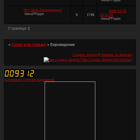
Что такое Евровидение?
2008-01-15
АмкаРРадик
0
1748
15:11:59
АмкаРРадик
Страница:
1
»
Спорт и не только!
»
Евровидение
Создать форум
|
Помощь по форуму
установить счетчик посещений