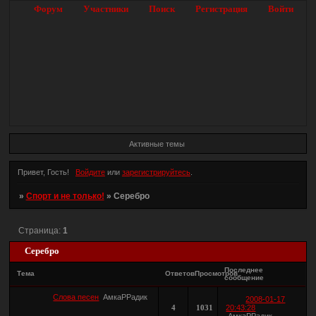
Форум
Участники
Поиск
Регистрация
Войти
Активные темы
Привет, Гость!
Войдите
или
зарегистрируйтесь
.
»
Спорт и не только!
»
Серебро
Страница:
1
Серебро
Последнее
Тема
Ответов
Просмотров
сообщение
Слова песен
АмкаРРадик
2008-01-17
4
1031
20:43:28
АмкаРРадик