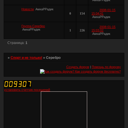
Новости
АмкаРРадик
2008-01-15
0
154
15:04:41
АмкаРРадик
Группа Серебро
2008-01-15
АмкаРРадик
1
226
15:03:02
АмкаРРадик
Страница:
1
»
Спорт и не только!
»
Серебро
Создать форум
|
Помощь по форуму
установить счетчик посещений